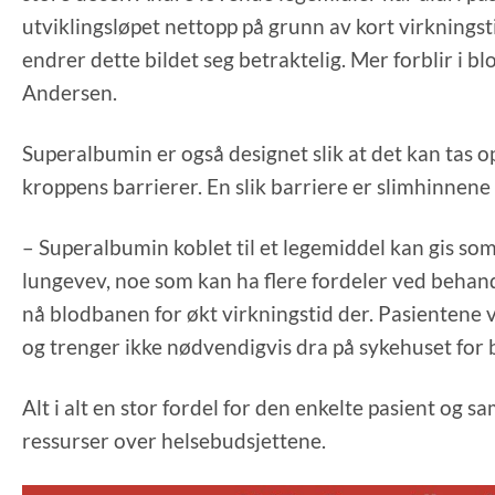
utviklingsløpet nettopp på grunn av kort virknings
endrer dette bildet seg betraktelig. Mer forblir i bl
Andersen.
Superalbumin er også designet slik at det kan tas o
kroppens barrierer. En slik barriere er slimhinnen
– Superalbumin koblet til et legemiddel kan gis som 
lungevev, noe som kan ha flere fordeler ved behand
nå blodbanen for økt virkningstid der. Pasientene v
og trenger ikke nødvendigvis dra på sykehuset for 
Alt i alt en stor fordel for den enkelte pasient og 
ressurser over helsebudsjettene.