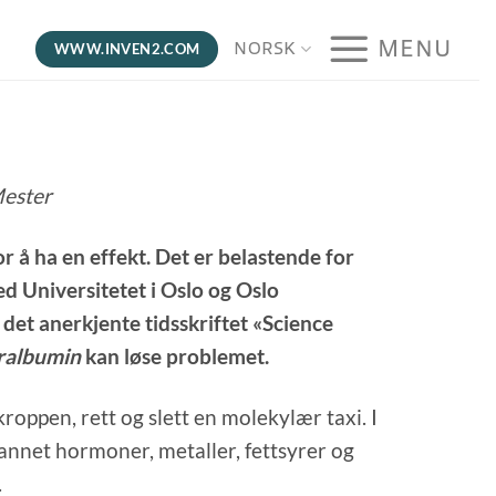
MENU
NORSK
WWW.INVEN2.COM
Mester
 å ha en effekt. Det er belastende for
ed Universitetet i Oslo og Oslo
i det anerkjente tidsskriftet «Science
ralbumin
kan løse problemet.
roppen, rett og slett en molekylær taxi. I
nnet hormoner, metaller, fettsyrer og
.