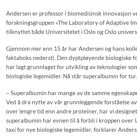
Andersen er professor i biomedisinsk innovasjon ve
forskningsgruppen «The Laboratory of Adaptive I
tilknyttet både Universitetet i Oslo og Oslo univer
Gjennom mer enn 15 år har Andersen og hans kolleg
faktaboks nederst). Den dyptpløyende biologiske fo
har lagt grunnlaget for utvikling av teknologier so
biologiske legemidler. Nå står superalbumin for tur
– Superalbumin har mange av de samme egenskapen
Ved å dra nytte av vår grunnleggende forståelse av
over lengre tid enn andre proteiner, har vi design
superalbumin har evnen til å forbli i kroppen over 
taxi for nye biologiske legemidler, forklarer Anders