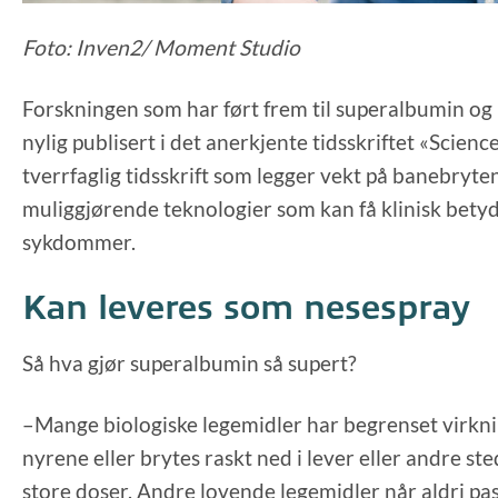
Foto: Inven2/ Moment Studio
Forskningen som har ført frem til superalbumin og
nylig publisert i det anerkjente tidsskriftet «Scienc
tverrfaglig tidsskrift som legger vekt på banebryt
muliggjørende teknologier som kan få klinisk betyd
sykdommer.
Kan leveres som nesespray
Så hva gjør superalbumin så supert?
–Mange biologiske legemidler har begrenset virknin
nyrene eller brytes raskt ned i lever eller andre st
store doser. Andre lovende legemidler når aldri pasi