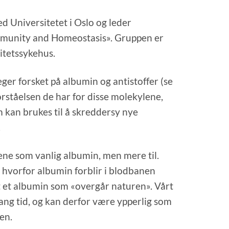
d Universitetet i Oslo og leder
mmunity and Homeostasis». Gruppen er
sitetssykehus.
er forsket på albumin og antistoffer (se
rståelsen de har for disse molekylene,
m kan brukes til å skreddersy nye
.
e som vanlig albumin, men mere til.
 hvorfor albumin forblir i blodbanen
et et albumin som «overgår naturen». Vårt
lang tid, og kan derfor være ypperlig som
en.