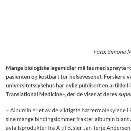
Foto: Simone 
Mange biologiske legemidler må tas med sprøyte for
pasienten og kostbart for helsevesenet. Forskere v
universitetssykehus har nylig publisert en artikkel 
Translational Medicine», der de viser at deres
supe
– Albumin er et av de viktigste bærermolekylene i k
sine mange bindingslommer frakter albumin blant a
avfallsprodukter fra A til B, sier Jan Terje Andersen