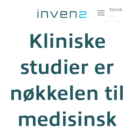
Skip
Norsk
to
content
Kliniske
studier er
nøkkelen til
medisinsk