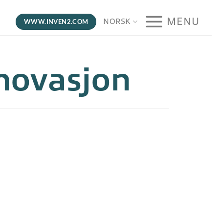
MENU
NORSK
WWW.INVEN2.COM
nnovasjon