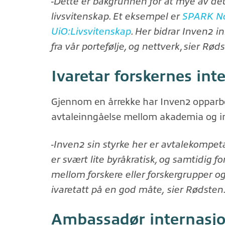
-Dette er bakgrunnen for at mye av det
livsvitenskap. Et eksempel er
SPARK No
UiO:Livsvitenskap
. Her bidrar Inven2 
fra vår portefølje, og nettverk
,
sier Røds
Ivaretar forskernes int
Gjennom en årrekke har Inven2 opparbe
avtaleinngåelse mellom akademia og in
-Inven2 sin styrke her er avtalekompe
er svært lite byråkratisk, og samtidig fo
mellom forskere eller forskergrupper og 
ivaretatt på en god måte,
sier Rødsten
Ambassadør internasjo