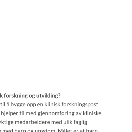
sk forskning og utvikling?
 til å bygge opp en klinisk forskningspost
hjelper til med gjennomføring av kliniske
yktige medarbeidere med ulik faglig
bbe med barn og ungdom. Målet er at barn