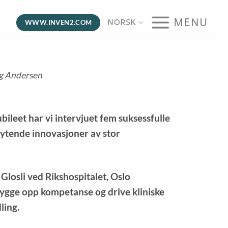
MENU
NORSK
WWW.INVEN2.COM
ng Andersen
bileet har vi intervjuet fem suksessfulle
brytende innovasjoner av stor
 Glosli ved Rikshospitalet, Oslo
 bygge opp kompetanse og drive kliniske
ling.