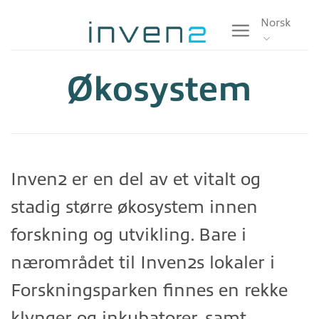
Skip
Norsk
to
content
Økosystem
Inven2 er en del av et vitalt og
stadig større økosystem innen
forskning og utvikling. Bare i
nærområdet til Inven2s lokaler i
Forskningsparken finnes en rekke
klynger og inkubatorer, samt