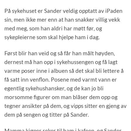
På sykehuset er Sander veldig opptatt av iPaden
sin, men ikke mer enn at han snakker villig vekk
med meg, som han aldri har møtt før, og
sykepleierne som skal hjelpe ham i dag.
Først blir han veid og så får han målt høyden,
dernest må han opp i sykehussengen og få lagt
varme poser inne i albuen så det skal bli lettere å
få satt inn venflon. Posene med varmt vann er
egentlig sykehushansker, og de kan jo bli
morsomme figurer om man blåser dem opp og
tegner ansikter på dem, og vipps sitter en gjeng av
dem på sengen og titter på Sander.
Mamma kjøper reker til ham i kafeen, og Sander