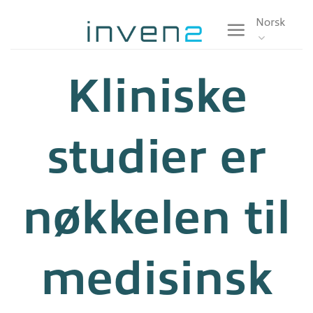
Skip
Norsk
to
content
Kliniske
studier er
nøkkelen til
medisinsk