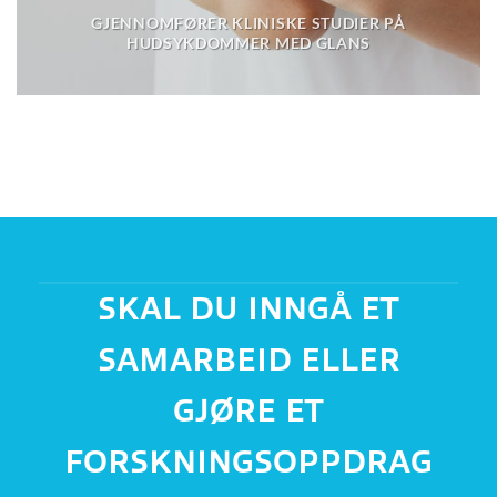
GJENNOMFØRER KLINISKE STUDIER PÅ
HUDSYKDOMMER MED GLANS
SKAL DU INNGÅ ET
SAMARBEID ELLER
GJØRE ET
FORSKNINGSOPPDRAG